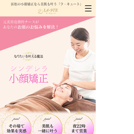
浜松の小顔矯正なら美肌も叶う「ラ・キュート」
​元美容皮膚科ナースが
お顔のお悩みを
解決！
あなたの